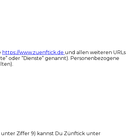
e
https://www.zuenftick.de
und allen weiteren URLs
ite” oder “Dienste” genannt). Personenbezogene
lten).
unter Ziffer 9) kannst Du Zünftick unter