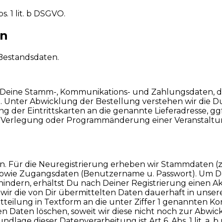
. 1 lit. b DSGVO.
en
Bestandsdaten.
 Deine Stamm-, Kommunikations- und Zahlungsdaten, dami
. Unter Abwicklung der Bestellung verstehen wir die
g der Eintrittskarten an die genannte Lieferadresse, 
e / Verlegung oder Programmänderung einer Veranstaltu
n. Für die Neuregistrierung erheben wir Stammdaten (z.
sowie Zugangsdaten (Benutzername u. Passwort). Um
ndern, erhältst Du nach Deiner Registrierung einen Ak
rn wir die von Dir übermittelten Daten dauerhaft in uns
eilung in Textform an die unter Ziffer 1 genannten Konta
Daten löschen, soweit wir diese nicht noch zur Abwic
age dieser Datenverarbeitung ist Art 6. Abs. 1 lit. a, 