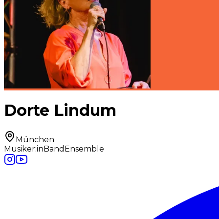
Dorte Lindum
München
Musiker:in
Band
Ensemble